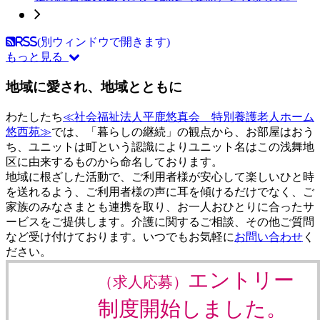
RSS(別ウィンドウで開きます)
もっと見る
地域に愛され、地域とともに
わたしたち
≪社会福祉法人平鹿悠真会 特別養護老人ホーム
悠西苑≫
では、「暮らしの継続」の観点から、お部屋はおう
ち、ユニットは町という認識によりユニット名はこの浅舞地
区に由来するものから命名しております。
地域に根ざした活動で、ご利用者様が安心して楽しいひと時
を送れるよう、ご利用者様の声に耳を傾けるだけでなく、ご
家族のみなさまとも連携を取り、お一人おひとりに合ったサ
ービスをご提供します。介護に関するご相談、その他ご質問
など受け付けております。いつでもお気軽に
お問い合わせ
く
ださい。
エントリー
（求人応募）
制度開始しました。